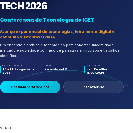
TECH 2026
Conferência de Tecnologia do ICET
Avanço exponencial de tecnologias, letramento digital e
consumo sustentável da IA.
Um encontro científico e tecnológico para conectar universidade,
mercado e sociedade por meio de palestras, minicursos e trabalhos
científicos.
DATA DO EVENTO
LOCAL
SUBMISSÕES
24 a 27 de agosto de
Itacoatiara-AM
Hard Deadline:
2026
15/07/2026
Chamada para trabalhos
Inscrever-se
SOBRE