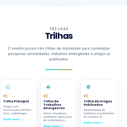
TRILHAS
Trilhas
O evento possui três trilhas de submissão para contemplar
pesquisas consolidadas, trabalhos emergentes e artigos já
publicados.
01
02
03
Trilha Principal
Trilha de
Trilha de Artigos
Trabalhos
Publicados
Artigos com
Emergentes
contribuição científica
Apresentação de
clara, metodologia
Ideias inovadoras,
trabalhos já publicados
definida e resultados
protótipos, pesquisas
em eventos ou
Saiba mais
consistentes.
em andamento e
periódicos nacionais e
Saiba mais
resultados
internacionais.
Saiba mais
preliminares.