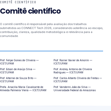
COMITÊ CIENTÍFICO
Comitê científico
O comitê científico é responsável pela avaliação dos trabalhos
submetidos ao CONNECT Tech 2026, considerando aderência ao escopo,
contribuição, clareza, qualidade metodológica e relevância para a
comunidade.
Prof. Felipe Gomes de Oliveira —
Prof. Rainer Xavier de Amorim —
ICET/UFAM
ICET/UFAM
Prof. Edson de Araújo Silva —
Prof. Andrey Antonio de Oliveira
ICET/UFAM
Rodrigues — ICET/UFAM
Prof. Alternei de Souza Brito —
Prof. Carlos Alberto Oliveira de Freitas —
ICET/UFAM
ICET/UFAM
Profa. Anacilia Maria Cavalcante de
Prof. Vandermi João da Silva —
Almeida Palmeira Vieira — ICET/UFAM
Universidade Federal do Amazonas