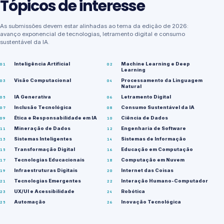
Tópicos de interesse
As submissões devem estar alinhadas ao tema da edição de 2026:
avanço exponencial de tecnologias, letramento digital e consumo
sustentável da IA.
Inteligência Artificial
Machine Learning e Deep
Learning
Visão Computacional
Processamento da Linguagem
Natural
IA Generativa
Letramento Digital
Inclusão Tecnológica
Consumo Sustentável da IA
Ética e Responsabilidade em IA
Ciência de Dados
Mineração de Dados
Engenharia de Software
Sistemas Inteligentes
Sistemas de Informação
Transformação Digital
Educação em Computação
Tecnologias Educacionais
Computação em Nuvem
Infraestruturas Digitais
Internet das Coisas
Tecnologias Emergentes
Interação Humano-Computador
UX/UI e Acessibilidade
Robótica
Automação
Inovação Tecnológica