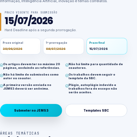
Informação, Inteligência Artificial, inovação e temas correlatos.
PRAZO VIGENTE PARA SUBMISSÃO
15/07/2026
Hard Deadline após a segunda prorrogação.
Prazo original
1ª prorrogação
Prazo final
30/06/2026
08/07/2026
15/07/2026
Os artigos devem ter no máximo 20
Não há limite para quantidade de
páginas, excluindo as referências.
coautores.
Não há limite de submissões como
Os trabalhos devem seguir o
autor ou coautor.
template da SBC.
A primeira versão enviada no
Plágio, autoplágio indevido e
JEMS3 deverá ser anônima.
trabalhos fora do escopo não
serão aceitos.
Submeter no JEMS3
Templates SBC
ÁREAS TEMÁTICAS