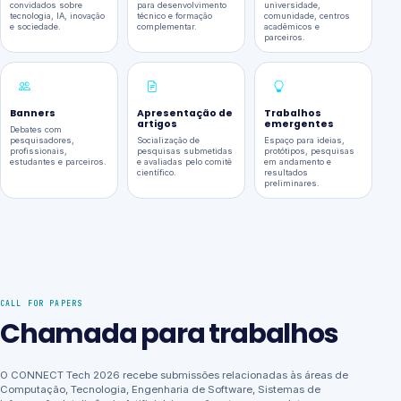
convidados sobre
para desenvolvimento
universidade,
tecnologia, IA, inovação
técnico e formação
comunidade, centros
e sociedade.
complementar.
acadêmicos e
parceiros.
Banners
Apresentação de
Trabalhos
artigos
emergentes
Debates com
pesquisadores,
Socialização de
Espaço para ideias,
profissionais,
pesquisas submetidas
protótipos, pesquisas
estudantes e parceiros.
e avaliadas pelo comitê
em andamento e
científico.
resultados
preliminares.
CALL FOR PAPERS
Chamada para trabalhos
O CONNECT Tech 2026 recebe submissões relacionadas às áreas de
Computação, Tecnologia, Engenharia de Software, Sistemas de