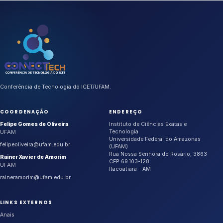
aceitos.
Conferência de Tecnologia do ICET/UFAM.
COORDENAÇÃO
ENDEREÇO
Felipe Gomes de Oliveira
Instituto de Ciências Exatas e
UFAM
Tecnologia
Universidade Federal do Amazonas
felipeoliveira@ufam.edu.br
(UFAM)
Rua Nossa Senhora do Rosário, 3863
Rainer Xavier de Amorim
CEP 69.103-128
UFAM
Itacoatiara - AM
raineramorim@ufam.edu.br
LINKS EXTERNOS
Anais